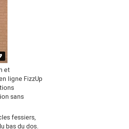
n et
en ligne FizzUp
tions
tion sans
les fessiers,
du bas du dos.