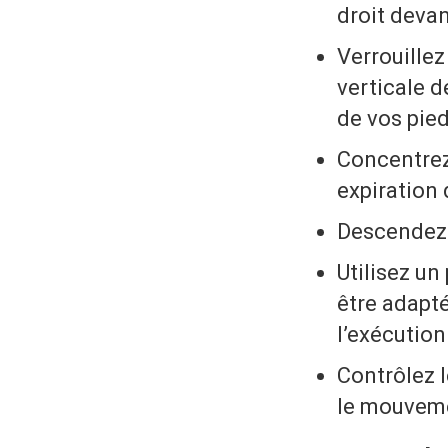
droit devan
Verrouillez 
verticale 
de vos pied
Concentrez-
expiration 
Descendez 
Utilisez un
être adapt
l’exécutio
Contrôlez 
le mouveme