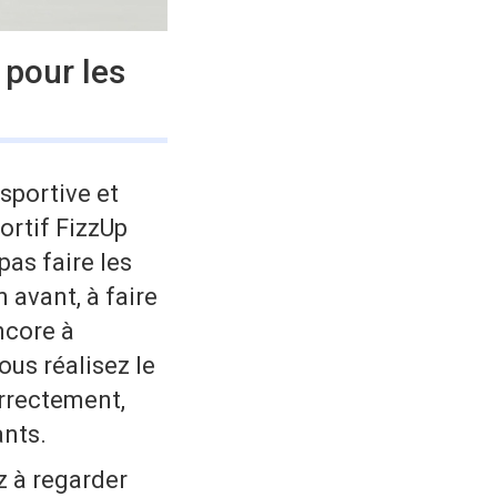
 pour les
sportive et
ortif FizzUp
as faire les
 avant, à faire
ncore à
us réalisez le
rrectement,
ants.
z à regarder