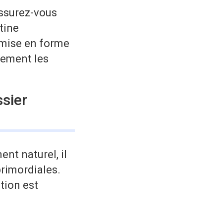
assurez-vous
tine
emise en forme
cement les
sier
nt naturel, il
primordiales.
tion est