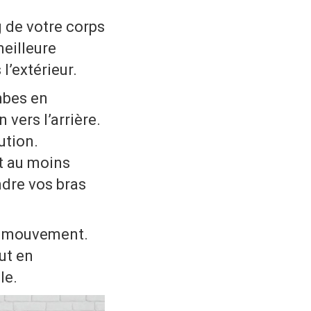
g de votre corps
meilleure
l’extérieur.
mbes en
 vers l’arrière.
ution.
t au moins
ndre vos bras
le mouvement.
ut en
le.