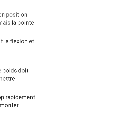
 en position
ais la pointe
 la flexion et
e poids doit
mettre
rop rapidement
emonter.