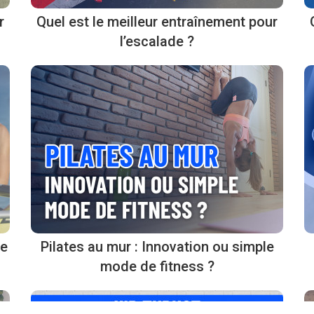
r
Quel est le meilleur entraînement pour
l’escalade ?
ne
Pilates au mur : Innovation ou simple
mode de fitness ?
ialité, en garantissant la conformité avec les réglementations. Personnalisez vos 