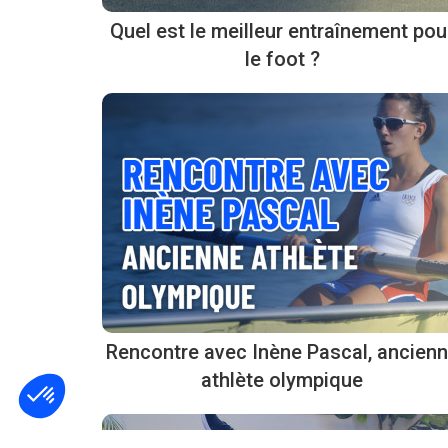
Quel est le meilleur entraînement pou
le foot ?
Rencontre avec Inène Pascal, ancien
Plateforme de Gestion du Consentement : Personnalisez vos Options
Axeptio consent
athlète olympique
Notre plateforme vous permet d'adapter et de gérer vos paramètres de confident