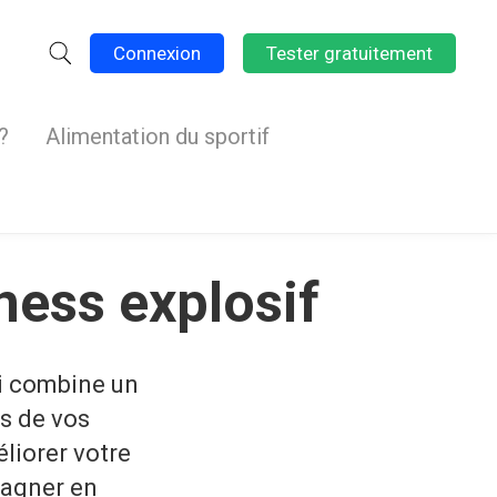
Connexion
Tester gratuitement
?
Alimentation du sportif
ness explosif
ui combine un
es de vos
liorer votre
gagner en