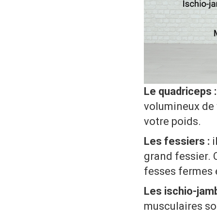
Le quadriceps :
volumineux de v
votre poids.
Les fessiers :
i
grand fessier. 
fesses fermes 
Les ischio-jamb
musculaires son