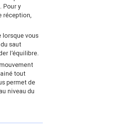
. Pour y
e réception,
e lorsque vous
 du saut
r l’équilibre.
 mouvement
gainé tout
ous permet de
 au niveau du