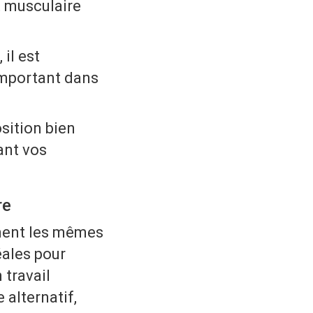
t musculaire
il est
 important dans
sition bien
ant vos
re
ment les mêmes
éales pour
 travail
 alternatif,