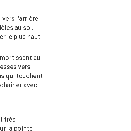
vers l’arrière
lèles au sol.
er le plus haut
 amortissant au
fesses vers
ons qui touchent
nchaîner avec
t très
ur la pointe