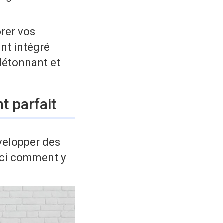
orer vos
ent intégré
 détonnant et
 parfait
velopper des
oici comment y