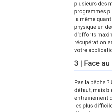
plusieurs des 
programmes plu
la même quanti
physique en de
d’efforts maxi
récupération e
votre applicati
3 | Face a
Pas la pêche ? U
défaut, mais bi
entrainement d
les plus diffic