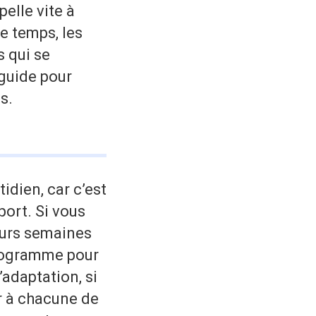
pelle vite à
le temps, les
s qui se
guide pour
s.
dien, car c’est
port. Si vous
eurs semaines
programme pour
’adaptation, si
r à chacune de