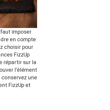
l faut imposer
endre en compte
z choisir pour
éances FizzUp
 répartir sur la
rouver l’élément
s conservez une
ent FizzUp et