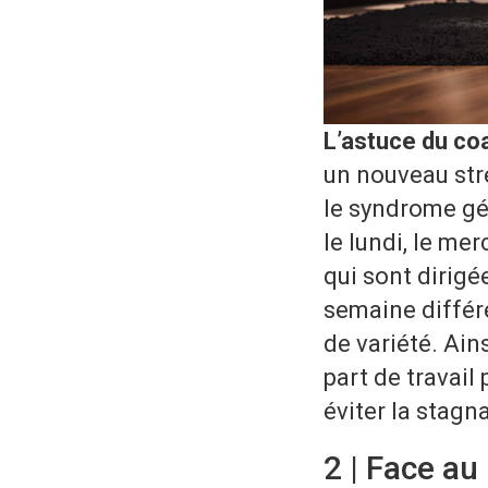
L’astuce du co
un nouveau str
le syndrome gén
le lundi, le me
qui sont dirigé
semaine différe
de variété. Ai
part de travail
éviter la stagn
2 | Face a