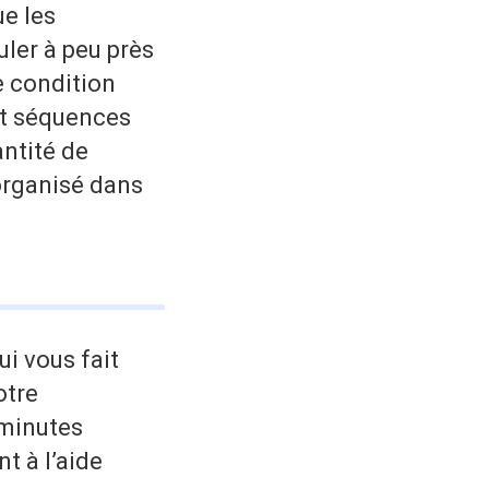
e les
ler à peu près
e condition
it séquences
ntité de
organisé dans
ui vous fait
otre
 minutes
t à l’aide