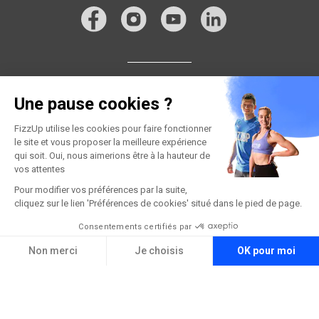
Une pause cookies ?
FizzUp utilise les cookies pour faire fonctionner
le site et vous proposer la meilleure expérience
qui soit. Oui, nous aimerions être à la hauteur de
vos attentes
Pour modifier vos préférences par la suite,
cliquez sur le lien 'Préférences de cookies' situé dans le pied de page.
Consentements certifiés par
Non merci
Je choisis
OK pour moi
Plateforme de Gestion du Consentement : Personnalisez vos Options
Axeptio consent
Notre plateforme vous permet d'adapter et de gérer vos paramètres de confidential