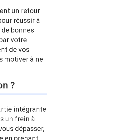
sent un retour
our réussir à
s de bonnes
par votre
ent de vos
us motiver à ne
on ?
rtie intégrante
s un frein à
 vous dépasser,
me en prenant