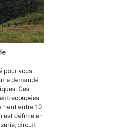
de
é pour vous
ulaire demandé
iques. Ces
s entrecoupées
ement entre 10
 est définie en
érie, circuit