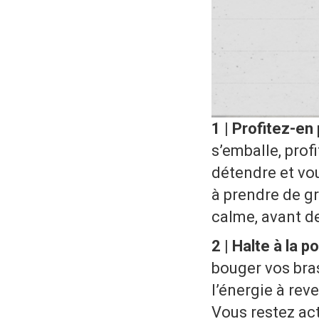
1 | Profitez-en
s’emballe, prof
détendre et vou
à prendre de gr
calme, avant d
2 | Halte à la p
bouger vos bras
l’énergie à re
Vous restez ac