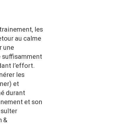
trainement, les
etour au calme
r une
de suffisamment
nt l’effort.
érer les
ner) et
mé durant
onnement et son
sulter
h &