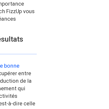
importance
ch FizzUp vous
séances
sultats
une bonne
écupérer entre
éduction de la
inement qui
ctivités
est-à-dire celle