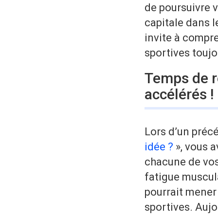
de poursuivre v
capitale dans 
invite à compre
sportives touj
Temps de r
accélérés !
Lors d’un précé
idée ?
», vous a
chacune de vo
fatigue muscul
pourrait mener 
sportives. Aujou