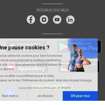
RÉSEAUX SOCIAUX
Une pause cookies ?
FizzUp utilise les cookies pour faire fonctionner
le site et vous proposer la meilleure expérience
qui soit. Oui, nous aimerions être à la hauteur de
vos attentes
Pour modifier vos préférences par la suite,
cliquez sur le lien 'Préférences de cookies' situé dans le pied de page.
Consentements certifiés par
Non merci
Je choisis
OK pour moi
Plateforme de Gestion du Consentement : Personnalisez vos Options
Axeptio consent